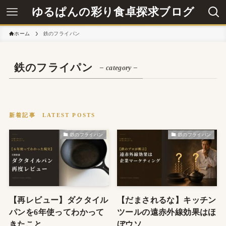
ゆるぱんの彩り食卓探求ブログ
ホーム
鉄のフライパン
鉄のフライパン
– category –
鉄のフライパン
鉄のフライパン
【再レビュー】ダクタイル
【だまされるな】キッチン
パンを6年使ってわかって
ツールの遠赤外線効果はほ
きたこと
ぼウソ